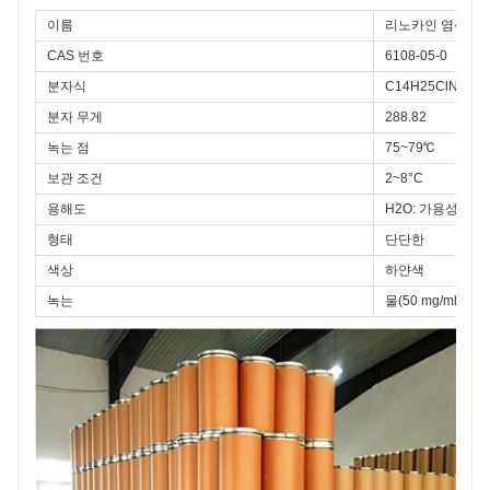
이름
리노카인 염산염
CAS 번호
6108-05-0
분자식
C14H25ClN2O2
분자 무게
288.82
녹는 점
75~79℃
보관 조건
2~8°C
용해도
H2O: 가용성
형태
단단한
색상
하얀색
녹는
물(50 mg/ml)