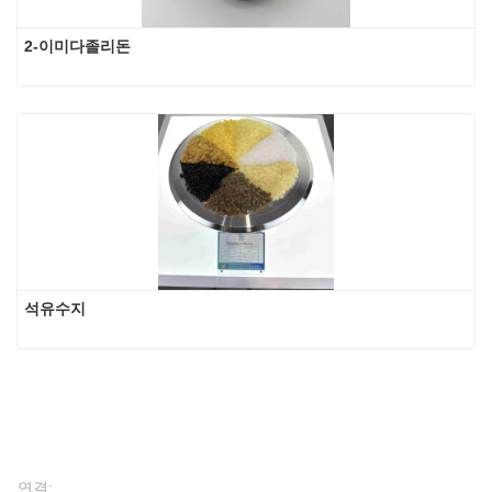
2-이미다졸리돈
석유수지
연결: