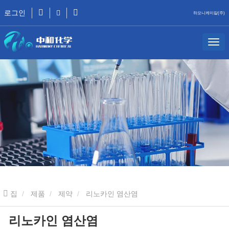
로그인
하모니케미칼(주)
집
제품
제약
리노카인 염산염
리노카인 염산염