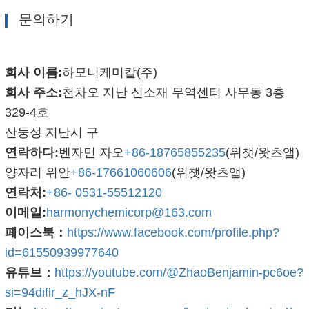
문의하기
회사 이름:
하모니케미칼(주)
회사 주소:
천차오 지난 신소재 무역센터 사무동 3층
329-4호
산둥성 지난시 구
연락하다:
벤자민 자오
+86-18765855235
(위챗/왓츠앱)
양자리 위안
+86-17661060606
(위챗/왓츠앱)
연락처:
+86- 0531-55512120
이메일:
harmonychemicorp@163.com
페이스북：
https://www.facebook.com/profile.php?
id=61550939977640
유튜브：
https://youtube.com/@ZhaoBenjamin-pc6oe?
si=94diflr_z_hJX-nF