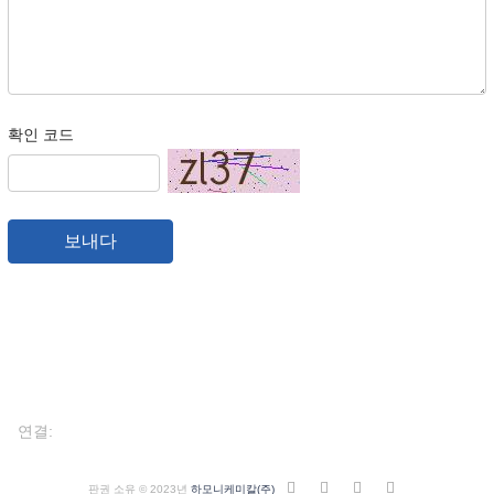
확인 코드
보내다
연결:
판권 소유 © 2023년
하모니케미칼(주)